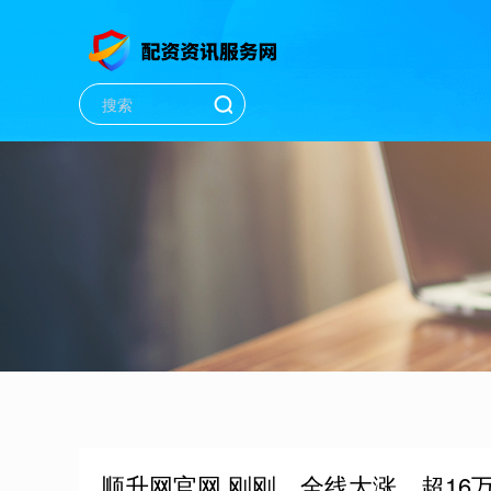
顺升网官网 刚刚，全线大涨，超1