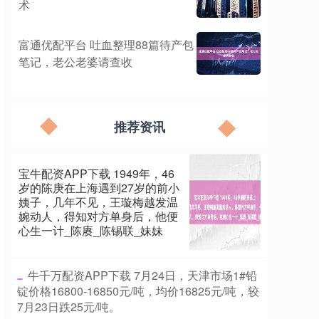
术
富通优配平台 吐血整理88篇待产包
笔记，老公老婆请查收
推荐资讯
宝牛配资APP下载 1949年，46
岁的陈庚在上海遇到27岁的前小
姨子，几年不见，王璇梅越发温
婉动人，得知对方单身后，他便
心生一计_陈赓_陈锡联_妹妹
​牛千万配资APP下载 7月24日，天津市场1#铅
锭价格16800-16850元/吨，均价16825元/吨，较
7月23日跌25元/吨。