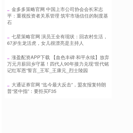
​金多多策略官网 中国上市公司协会会长宋志
平：重视投资者关系管理 筑牢市场信任的制度基
石
​七星策略官网 演员王全有现状：回农村生活，
67岁生龙活虎，女儿很漂亮是主持人
​涨盈配资APP下载 【血色丰碑·和平永续】放弃
万元月薪回乡守墓！四代人90年接力兑现“世代铭
记红军恩”誓言_王军_王康元_烈士陵园
​大通证券官网 “迄今最大反击”，盟友报复特朗
普“竖中指”：要拒买F35