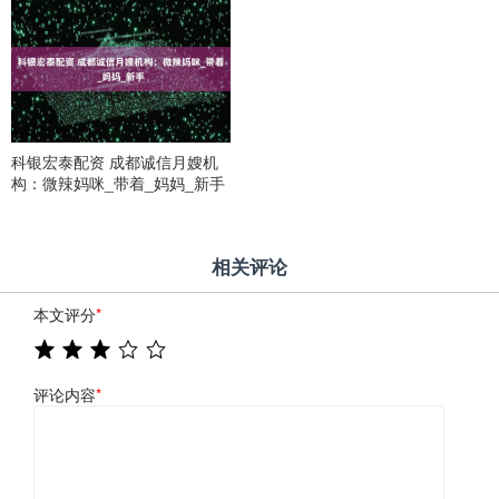
科银宏泰配资 成都诚信月嫂机
构：微辣妈咪_带着_妈妈_新手
相关评论
本文评分
*
评论内容
*