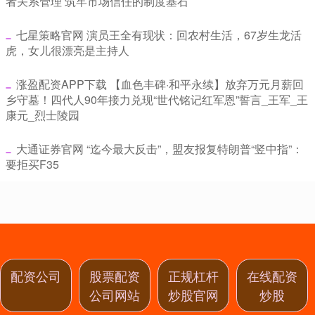
者关系管理 筑牢市场信任的制度基石
​七星策略官网 演员王全有现状：回农村生活，67岁生龙活
虎，女儿很漂亮是主持人
​涨盈配资APP下载 【血色丰碑·和平永续】放弃万元月薪回
乡守墓！四代人90年接力兑现“世代铭记红军恩”誓言_王军_王
康元_烈士陵园
​大通证券官网 “迄今最大反击”，盟友报复特朗普“竖中指”：
要拒买F35
配资公司
股票配资
正规杠杆
在线配资
公司网站
炒股官网
炒股