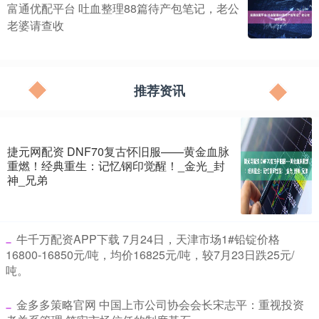
富通优配平台 吐血整理88篇待产包笔记，老公
老婆请查收
推荐资讯
捷元网配资 DNF70复古怀旧服——黄金血脉
重燃！经典重生：记忆钢印觉醒！_金光_封
神_兄弟
​牛千万配资APP下载 7月24日，天津市场1#铅锭价格
16800-16850元/吨，均价16825元/吨，较7月23日跌25元/
吨。
​金多多策略官网 中国上市公司协会会长宋志平：重视投资