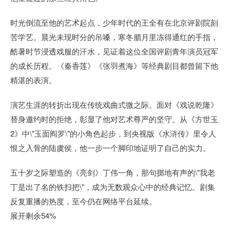
时光倒流至他的艺术起点，少年时代的王全有在北京评剧院刻
苦学艺。晨光未现时分的吊嗓，寒冬腊月里冻得通红的手指，
酷暑时节浸透戏服的汗水，见证着这位全国评剧青年演员冠军
的成长历程。《秦香莲》《张羽煮海》等经典剧目都曾留下他
精湛的表演。
演艺生涯的转折出现在传统戏曲式微之际。面对《戏说乾隆》
替身邀约时的拒绝，彰显了他对艺术尊严的坚守。从《方世玉
2》中\"玉面阎罗\"的小角色起步，到央视版《水浒传》里令人
恨之入骨的陆虞侯，他一步一个脚印地证明了自己的实力。
五十岁之际塑造的《亮剑》丁伟一角，那句掷地有声的\"我老
丁是出了名的铁扫把\"，成为无数观众心中的经典记忆。剧集
反复重播的热度，至今仍在网络平台延续。
展开剩余54%