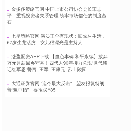
​金多多策略官网 中国上市公司协会会长宋志
平：重视投资者关系管理 筑牢市场信任的制度基
石
​七星策略官网 演员王全有现状：回农村生活，
67岁生龙活虎，女儿很漂亮是主持人
​涨盈配资APP下载 【血色丰碑·和平永续】放弃
万元月薪回乡守墓！四代人90年接力兑现“世代铭
记红军恩”誓言_王军_王康元_烈士陵园
​大通证券官网 “迄今最大反击”，盟友报复特朗
普“竖中指”：要拒买F35