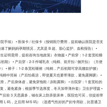
院手续） • 医保卡 / 社保卡（报销医疗费用，提前确认医院是否支
快速了解妈妈孕期情况，尤其是 B 超、胎心监护、血检报告） •
生证明需用，提前咨询当地政策）衣物篇 • 产前穿：1-2 套宽松睡
） • 产后穿：2-3 件哺乳衣（纯棉、前开扣 / 侧开扣）（方便
） • 裤子：1-2 条宽松睡裤（纯棉，产后初期可穿高腰款护腰）
 双纯棉中筒袜（产后怕着凉，即使夏天也要带薄款，避免露脚踝） •
，产后身体虚，避免穿拖鞋 / 凉鞋露脚） • 出院穿：1 套宽松的
体未恢复，避免紧身；根据季节选厚度，冬天加带薄外套）卫生护理篇 •
寸）（产后前 3 天恶露多，铺在床上防弄脏床单，医院也可买，但提前带
 天用 L 码，之后用 M/S 码）（选透气性好的产妇专用款，比普通卫