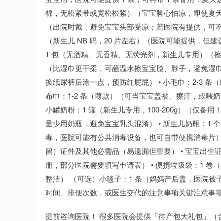
棉，无松紧带或宽松松紧）（宝宝脚心怕凉，即使夏天也
（出院时戴，避免宝宝头部受凉；若医院有提供，可不带
（新生儿 NB 码，20 片左右）（医院可能提供，但建
1 包（无酒精、无香精、无荧光剂，新生儿专用）（擦
（比湿巾更干柔，可蘸温水擦宝宝脸、脖子，避免湿巾频
换纸尿裤后涂一点，预防红屁屁） • 小毛巾：2-3 
布巾：1-2 条（薄款）（可当宝宝盖被、擦汗，或喂
小罐奶粉：1 罐（新生儿专用，100-200g）（仅备
量少用奶瓶，避免宝宝乳头混淆） • 新生儿奶瓶：1 
毒，医院可能有公共消毒设备，也可自带便携消毒片） 
留）证件及其他必需品（易遗漏但重要） • 宝宝出
册，部分医院需要填写申请表） • 便携垃圾袋：1 
整洁） （可选）小毯子：1 条（妈妈产后盖，医院被
时间、排便次数，或医生交代的注意事项关键注意事
提前咨询医院！ 很多医院会提供「待产包大礼包」（含