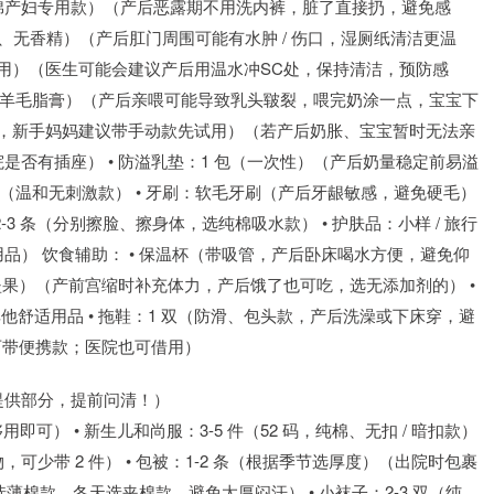
（纯棉产妇专用款）（产后恶露期不用洗内裤，脏了直接扔，避免感
酒精、无香精）（产后肛门周围可能有水肿 / 伤口，湿厕纸清洁更温
专用）（医生可能会建议产后用温水冲SC处，保持清洁，预防感
，如羊毛脂膏）（产后亲喂可能导致乳头皲裂，喂完奶涂一点，宝宝下
动均可，新手妈妈建议带手动款先试用）（若产后奶胀、宝宝暂时无法亲
否有插座） • 防溢乳垫：1 包（一次性）（产后奶量稳定前易溢
套（温和无刺激款） • 牙刷：软毛牙刷（产后牙龈敏感，避免硬毛）
2-3 条（分别擦脸、擦身体，选纯棉吸水款） • 护肤品：小样 / 旅行
） 饮食辅助： • 保温杯（带吸管，产后卧床喝水方便，避免仰
坚果）（产前宫缩时补充体力，产后饿了也可吃，选无添加剂的） •
他舒适用品 • 拖鞋：1 双（防滑、包头款，产后洗澡或下床穿，避
可带便携款；医院也可借用）
提供部分，提前问清！）
即可） • 新生儿和尚服：3-5 件（52 码，纯棉、无扣 / 暗扣款）
少带 2 件） • 包被：1-2 条（根据季节选厚度）（出院时包裹
选薄棉款，冬天选夹棉款，避免太厚闷汗） • 小袜子：2-3 双（纯