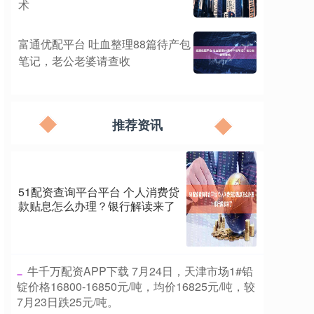
术
富通优配平台 吐血整理88篇待产包
笔记，老公老婆请查收
推荐资讯
51配资查询平台平台 个人消费贷
款贴息怎么办理？银行解读来了
​牛千万配资APP下载 7月24日，天津市场1#铅
锭价格16800-16850元/吨，均价16825元/吨，较
7月23日跌25元/吨。