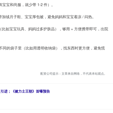
宝和尚服，就少带 1-2 件）。
加绒月子鞋、宝宝厚包被，避免妈妈和宝宝着凉 / 闷热。
”（比如宝宝玩具、妈妈过多护肤品），够用 + 方便携带即可，出院
装在不同的袋子里（比如用透明收纳袋），找东西时更方便，避免慌
配资公司提示：文章来自网络，不代表本站观点。
确认引进；《健力士王朝》首曝预告