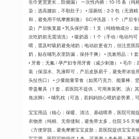
生巾更宽更长，防侧漏） 一次性内裤：10-15 条
染；选高腰款，不勒肚子） • 湿厕纸：2-3 包（无
和，避免用干纸摩擦刺激） SC冲洗器：1 个（产后
染）产后恢复篇 • 乳头保护霜：1 支（纯植物成分
次吃奶前无需清洗） • 吸奶器：1 个（手动 / 电
喂，需及时吸奶避免堵奶；电动款更省力，但注意医院是
奶，贴在哺乳衣里防漏，保持干爽） • 洗漱用品：1 
• 牙膏：无氟 / 孕产妇专用牙膏（减少刺激） • 毛巾：
装（保湿水、乳液即可，产后皮肤易干，避免带浓妆用品
头扯伤口） • 少量能量零食（如黑巧克力、能量棒、
带盖餐具（1 套，若医院不提供，可用来装粥、汤）其
免凉脚） • 哺乳枕（可选，若妈妈担心喂奶姿势累，
宝宝用品（核心：保暖、清洁、基础喂养，医院可能
衣物类（纯棉、无骨缝制，避免带太多，住院 3-5 天够用
（方便穿脱，避免摩擦宝宝皮肤；若医院提供宝宝衣物，可
宝宝用，医院可能提供 1 条，可再带 1 条备用；夏天