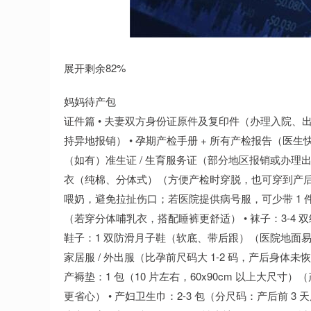
展开剩余82%
妈妈待产包
证件篇 • 夫妻双方身份证原件及复印件（办理入院、出
持异地报销） • 孕期产检手册 + 所有产检报告（医生
（如有）准生证 / 生育服务证（部分地区报销或办理出
衣（纯棉、分体式）（方便产检时穿脱，也可穿到产后初期
喂奶，避免拉扯伤口；若医院提供病号服，可少带 1 件
（若穿分体哺乳衣，搭配睡裤更舒适） • 袜子：3-4
鞋子：1 双防滑月子鞋（软底、带后跟）（医院地面易滑
家居服 / 外出服（比孕前尺码大 1-2 码，产后身
产褥垫：1 包（10 片左右，60x90cm 以上大尺
更省心） • 产妇卫生巾：2-3 包（分尺码：产后前 3