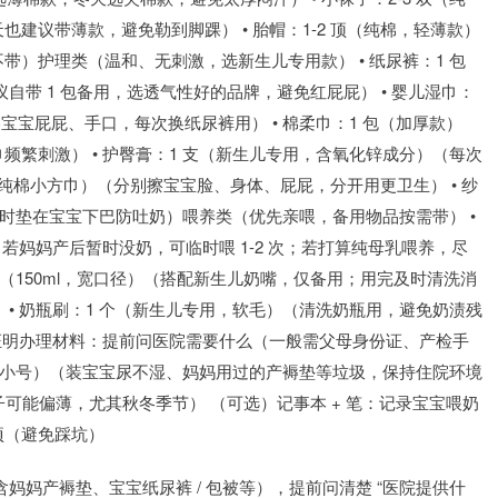
建议带薄款，避免勒到脚踝） • 胎帽：1-2 顶（纯棉，轻薄款）
）护理类（温和、无刺激，选新生儿专用款） • 纸尿裤：1 包
议自带 1 包备用，选透气性好的品牌，避免红屁屁） • 婴儿湿巾：
宝宝屁屁、手口，每次换纸尿裤用） • 棉柔巾：1 包（加厚款）
繁刺激） • 护臀膏：1 支（新生儿专用，含氧化锌成分）（每次
条（纯棉小方巾）（分别擦宝宝脸、身体、屁屁，分开用更卫生） • 纱
奶时垫在宝宝下巴防吐奶）喂养类（优先亲喂，备用物品按需带） •
用！若妈妈产后暂时没奶，可临时喂 1-2 次；若打算纯母乳喂养，尽
个（150ml，宽口径）（搭配新生儿奶嘴，仅备用；用完及时清洗消
• 奶瓶刷：1 个（新生儿专用，软毛）（清洗奶瓶用，避免奶渍残
生证明办理材料：提前问医院需要什么（一般需父母身份证、产检手
卷（小号）（装宝宝尿不湿、妈妈用过的产褥垫等垃圾，保持住院环境
子可能偏薄，尤其秋冬季节） （可选）记事本 + 笔：记录宝宝喂奶
项（避免踩坑）
妈妈产褥垫、宝宝纸尿裤 / 包被等），提前问清楚 “医院提供什