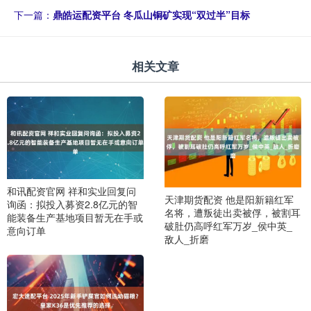
下一篇：
鼎皓运配资平台 冬瓜山铜矿实现“双过半”目标
相关文章
和讯配资官网 祥和实业回复问
天津期货配资 他是阳新籍红军
询函：拟投入募资2.8亿元的智
名将，遭叛徒出卖被俘，被割耳
能装备生产基地项目暂无在手或
破肚仍高呼红军万岁_侯中英_
意向订单
敌人_折磨