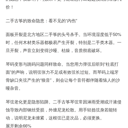
价！
二手古筝的致命隐患：看不见的“内伤”
面板开裂是北方地区二手筝的头号杀手。当环境湿度低于50%
时，任何木材类乐器都极易产生开裂，特别是二手类木器。一
旦开裂，声音立刻变得沙哑、枯燥，音质彻底破坏。
琴码变形与跳码问题同样致命。当您用力弹弦后听到“柱底打
面”的声响，说明弦张力不足或有效弦长过短。而琴码上端牙
骨缺口夹弦产生的“狼音”，则会让每个音符都伴随着恼人的沙
哑杂音。
琴弦老化更是隐形陷阱。二手古筝琴弦常因淋雨受潮或汗液侵
蚀导致内部钢丝受损，外缠尼龙松散。用手轻捻弦身若能转
动，说明尼龙未缠紧，这根弦已是次品，必须更换。
展开剩余66%