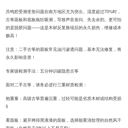
共鸣腔受潮变形问题在南方地区尤为突出。湿度超过70%时，
古筝面板和底板疯狂吸潮，导致声音发闷、失去余韵。更可怕
的是脱胶问题——这是木材反复胀缩后的永久损伤，维修成本
极高！
注意：二手古筝的面板常见油污渗透问题，基本无法修复，将
永久影响音质！
专家级检测手法：五分钟识破隐患古筝
面对二手古筝，请务必进行三重材质检测：
抱重量：高级古筝普遍沉重，过轻可能是劣质木材或结构受损
5
看面板：避开烤得黑漆漆的面板，选择能看清纹理的自然风干
面板（自然风干2年以上不易开裂）