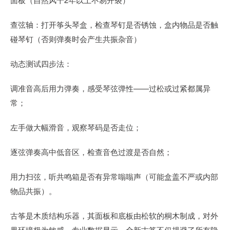
查弦轴：打开筝头琴盒，检查琴钉是否锈蚀，盒内物品是否触
碰琴钉（否则弹奏时会产生共振杂音）
动态测试四步法：
调准音高后用力弹奏，感受琴弦弹性——过松或过紧都属异
常；
左手做大幅滑音，观察琴码是否走位；
逐弦弹奏高中低音区，检查音色过渡是否自然；
用力扫弦，听共鸣箱是否有异常嗡嗡声（可能盒盖不严或内部
物品共振）。
古筝是木质结构乐器，其面板和底板由松软的桐木制成，对外
界环境极为敏感。专业数据显示，全新古筝不仅规避了所有隐