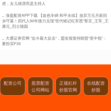
虎，女儿很漂亮是主持人
​涨盈配资APP下载 【血色丰碑·和平永续】放弃万元月薪回
乡守墓！四代人90年接力兑现“世代铭记红军恩”誓言_王军_王
康元_烈士陵园
​大通证券官网 “迄今最大反击”，盟友报复特朗普“竖中指”：
要拒买F35
配资公司
股票配资
正规杠杆
在线配资
公司网站
炒股官网
炒股