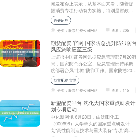
闻发布会上表示，从基本面来看，随着提
振消费专项行动有力实施，特别是财政金
融协同促内需一揽子政策等增量措施陆续
鼎盛证券
推出，消费需....
分类：股票配资公司网站
查看：205
期货配资 官网 国家防总提升防汛防台
风应急响应至三级
上证报中国证券网讯据应急管理部7月20消
息，国家防总办公室、应急管理部持续调
度部署台风“韦帕”防御工作。国家防总20日
10时将针对广东、海南的防汛防台风应急
期货配资 官网
响应....
分类：股票配资公司网站
查看：115
新玺配资平台 沈化大国家重点研发计
划专项启动
中化新网讯 6月28日，由沈阳化工
（000698）大学牵头的国家重点研发计
划“高性能制造技术与重大装备”专项“高孔
隙率氧化镁陶瓷隔热构件烧制成形技术与