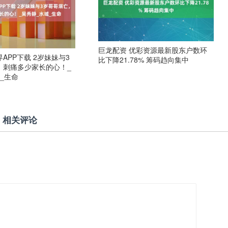
巨龙配资 优彩资源最新股东户数环
APP下载 2岁妹妹与3
比下降21.78% 筹码趋向集中
，刺痛多少家长的心！_
_生命
相关评论